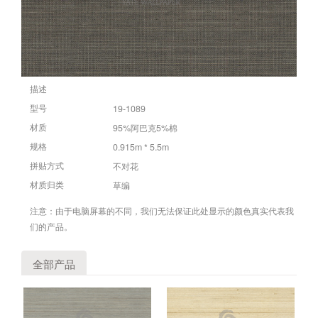
描述
19-1089
型号
95%阿巴克5%棉
材质
0.915m * 5.5m
规格
不对花
拼贴方式
草编
材质归类
注意：由于电脑屏幕的不同，我们无法保证此处显示的颜色真实代表我
们的产品。
全部产品